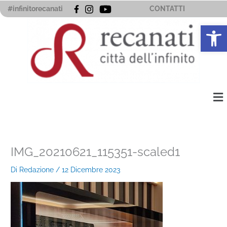
Vai
#infinitorecanati
CONTATTI
al
Apri la 
contenuto
Me
IMG_20210621_115351-scaled1
Di
Redazione
/
12 Dicembre 2023