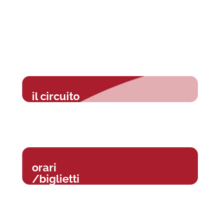
il circuito
orari
/biglietti