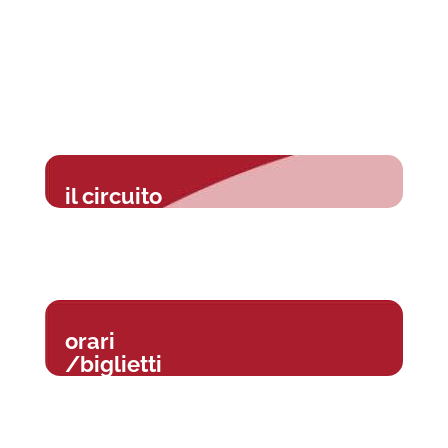
il circuito
orari
/biglietti