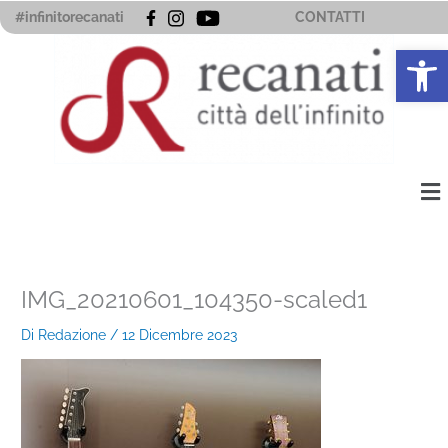
Vai
#infinitorecanati
CONTATTI
al
Apri la 
contenuto
Me
IMG_20210601_104350-scaled1
Di
Redazione
/
12 Dicembre 2023