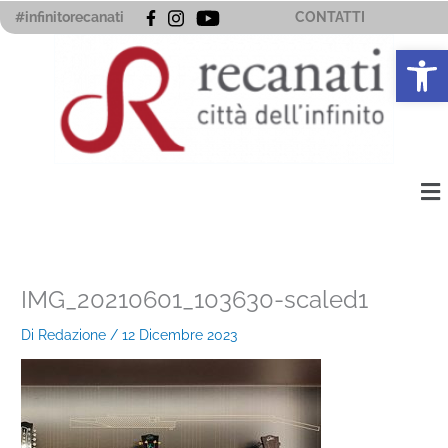
Vai
#infinitorecanati
CONTATTI
al
Apri la 
contenuto
Me
IMG_20210601_103630-scaled1
Di
Redazione
/
12 Dicembre 2023