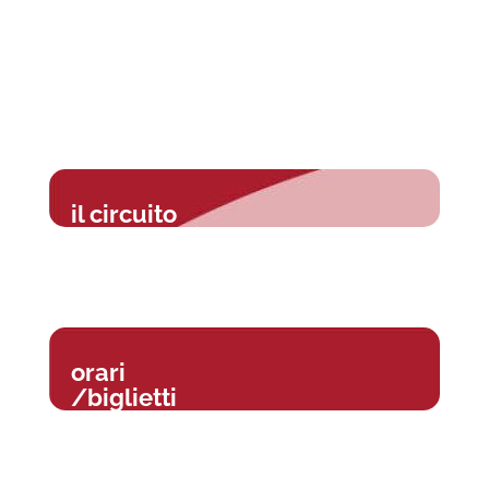
il circuito
orari
/biglietti