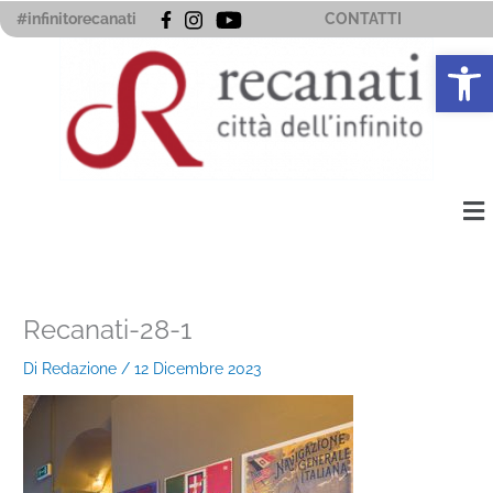
Vai
#infinitorecanati
CONTATTI
al
Apri la 
contenuto
Me
Recanati-28-1
Di
Redazione
/
12 Dicembre 2023