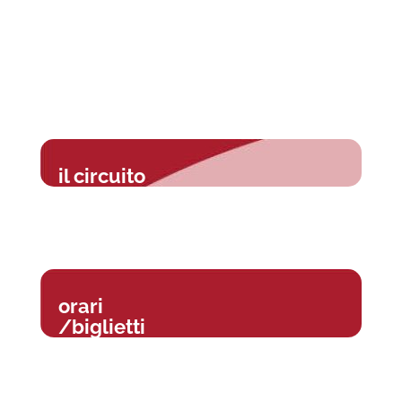
il circuito
orari
/biglietti