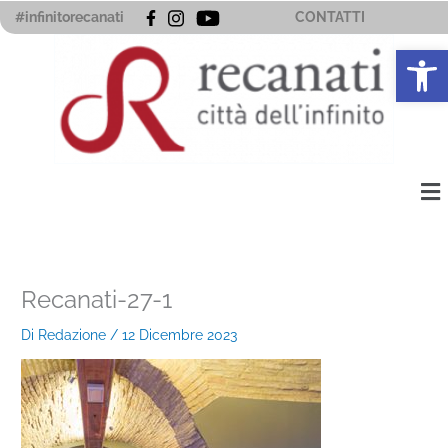
Vai
#infinitorecanati
CONTATTI
al
Apri la 
contenuto
Me
Recanati-27-1
Di
Redazione
/
12 Dicembre 2023