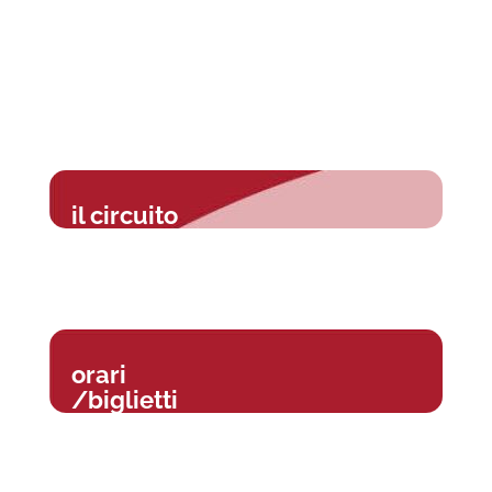
il circuito
orari
/biglietti