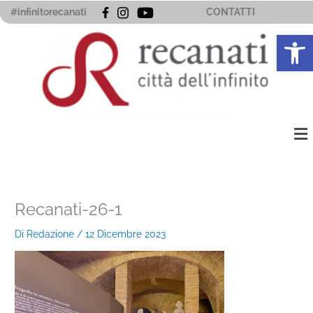
Vai
#infinitorecanati
CONTATTI
al
Apri la 
contenuto
Me
Recanati-26-1
Di
Redazione
/
12 Dicembre 2023