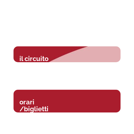
il circuito
orari
/biglietti