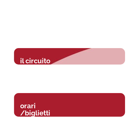
il circuito
orari
/biglietti