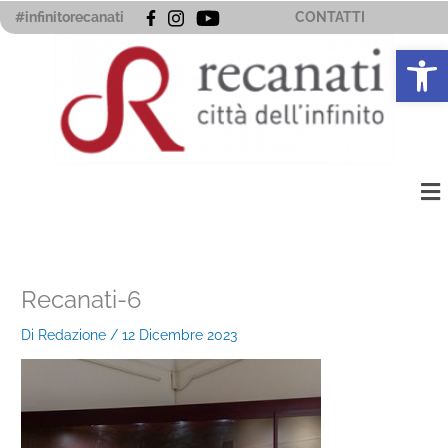
Vai
#infinitorecanati
CONTATTI
al
Apri la 
contenuto
Me
Recanati-6
Di
Redazione
/
12 Dicembre 2023