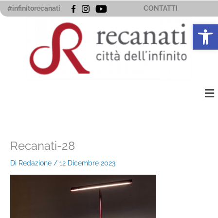
Vai
#infinitorecanati
CONTATTI
al
Apri la 
contenuto
Me
Recanati-28
Di
Redazione
/
12 Dicembre 2023