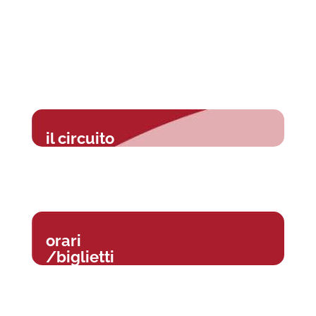
il circuito
orari
/biglietti