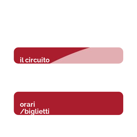
il circuito
orari
/biglietti