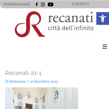
Vai
#infinitorecanati
CONTATTI
al
Apri la 
contenuto
Me
Recanati-21-1
Di
Redazione
/
12 Dicembre 2023