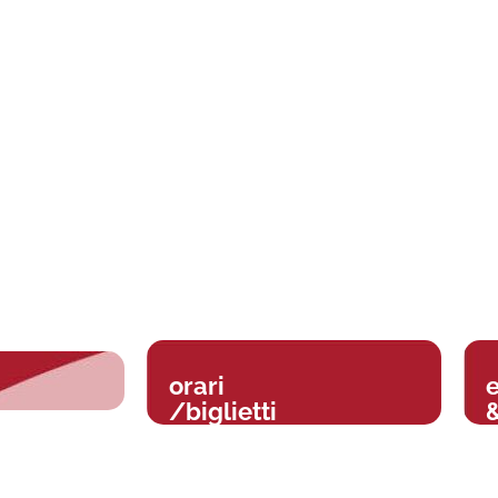
orari
/biglietti
&