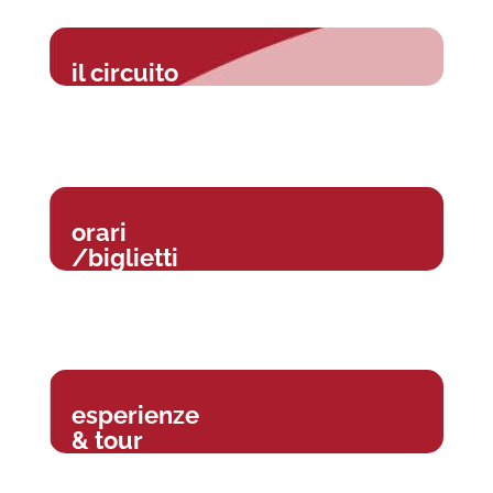
il circuito
orari
/biglietti
esperienze
& tour